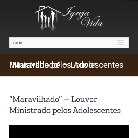
Skip
to
content
Go to...
“Maravilhado” – Louvor Ministrado pelos Adolescentes
“Maravilhado” – Louvor
Ministrado pelos Adolescentes